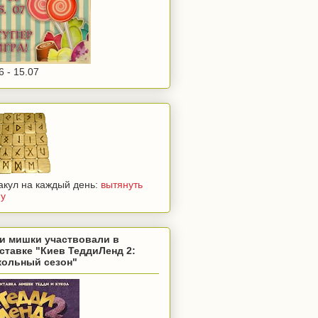
6 - 15.07
акул на каждый день:
вытянуть
ну
и мишки участвовали в
ставке "Киев ТеддиЛенд 2:
кольный сезон"