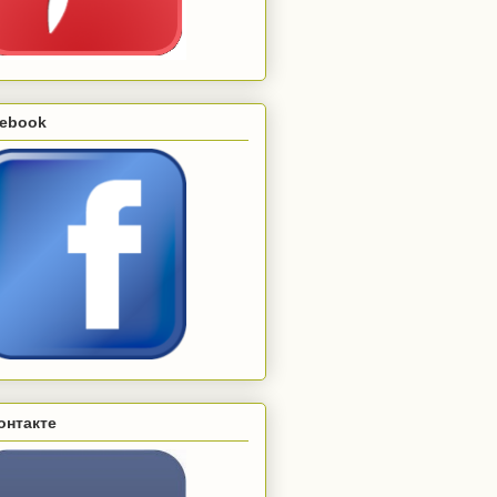
cebook
онтакте