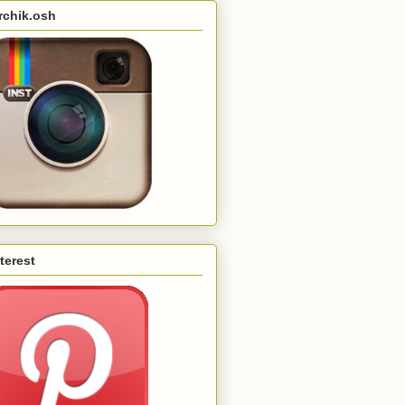
rchik.osh
terest