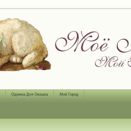
Одежка Для Окошка
Мой Город