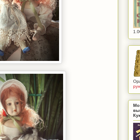
1.0
Ор
ру
Мо
вы
Ку