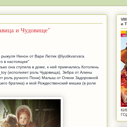
VI
и 
вица и Чудовище"
 рыжуля Нинон от Вари Лютик @lyutikvarvara.
го в настоящее"
лько она ступила в доме, к ней примчались Котолень
toy (исполняет роль Чудовища), Зебра от Алины
ет роль ручного Пони) Малыш от Олени Задорожной
его братика) и мой Рождественский мишка (в роли
КИ
ГО