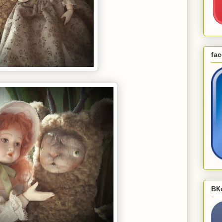
fa
ВК