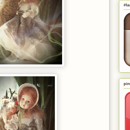
#la
pin