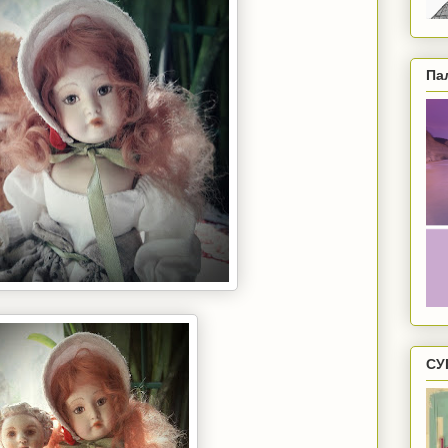
Па
СУ